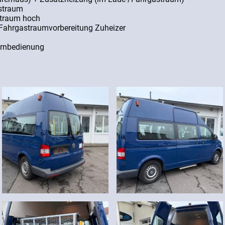
straum
straum hoch
Fahrgastraumvorbereitung Zuheizer
ernbedienung