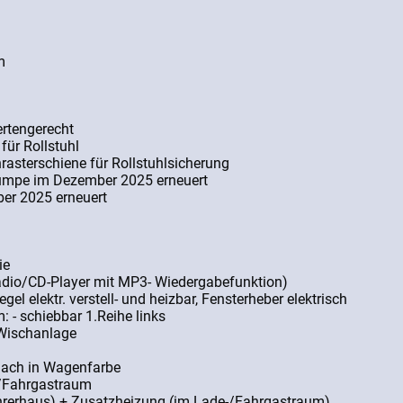
m
rtengerecht
für Rollstuhl
asterschiene für Rollstuhlsicherung
umpe im Dezember 2025 erneuert
er 2025 erneuert
ie
dio/CD-Player mit MP3- Wiedergabefunktion)
gel elektr. verstell- und heizbar, Fensterheber elektrisch
 - schiebbar 1.Reihe links
 Wischanlage
dach in Wagenfarbe
-/Fahrgastraum
hrerhaus) + Zusatzheizung (im Lade-/Fahrgastraum)