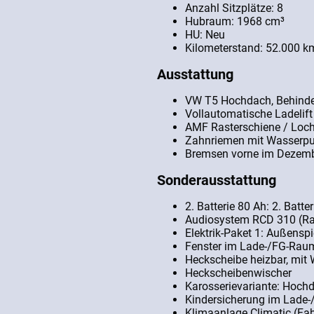
Anzahl Sitzplätze: 8
Hubraum: 1968 cm³
HU: Neu
Kilometerstand: 52.000 k
Ausstattung
VW T5 Hochdach, Behinde
Vollautomatische Ladelift 
AMF Rasterschiene / Lochr
Zahnriemen mit Wasserp
Bremsen vorne im Dezemb
Sonderausstattung
2. Batterie 80 Ah: 2. Batter
Audiosystem RCD 310 (Ra
Elektrik-Paket 1: Außenspie
Fenster im Lade-/FG-Raum:
Heckscheibe heizbar, mit
Heckscheibenwischer
Karosserievariante: Hoch
Kindersicherung im Lade
Klimaanlage Climatic (Fa